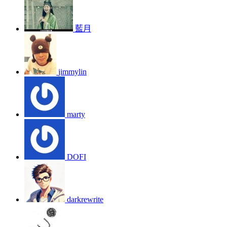
藍月
jimmylin
marty
DOFI
darkrewrite